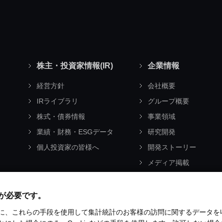
株主・投資家情報(IR)
企業情報
経営方針
会社概要
IRライブラリ
グループ概要
株式・債券情報
事業領域
業績・財務・ESGデータ
研究開発
個人投資家の皆様へ
開発ストーリー
メディア掲載
コーポレートムービー
み
能が必要です。
に、これらの手段を使用して集計統計のお客様の訪問に関するデータを