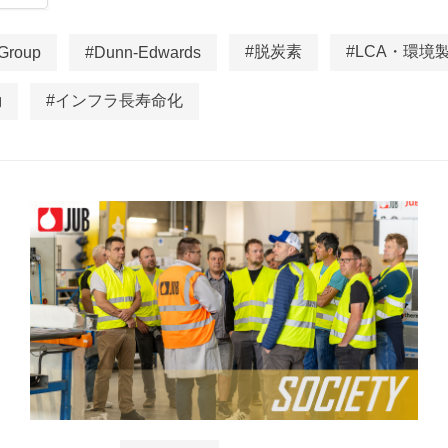
#脱炭素
#LCA・環境
Group
#Dunn-Edwards
動
#インフラ長寿命化