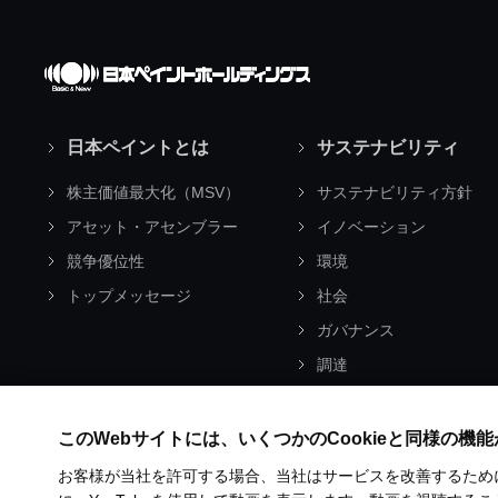
日本ペイントとは
サステナビリティ
株主価値最大化（MSV）
サステナビリティ方針
アセット・アセンブラー
イノベーション
競争優位性
環境
トップメッセージ
社会
ガバナンス
調達
ESGライブラリ
サステナビリティ取り組
このWebサイトには、いくつかのCookieと同様の機
お客様が当社を許可する場合、当社はサービスを改善するため