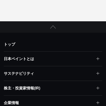
経営ミッション
経営モデル
株主価値最大化(MSV)
「EPSの積み上げ」を加速する
アセット・アセンブラー
競争優位性
詳しく見る
詳しく見る
詳しく見る
トップ
日本ペイントとは
サステナビリティ
日本ペイントとはトップ
株主・投資家情報(IR)
サステナビリティトップ
株主価値最大化（MSV）
企業情報
株主・投資家情報(IR)トップ
サステナビリティ方針
アセット・アセンブラー