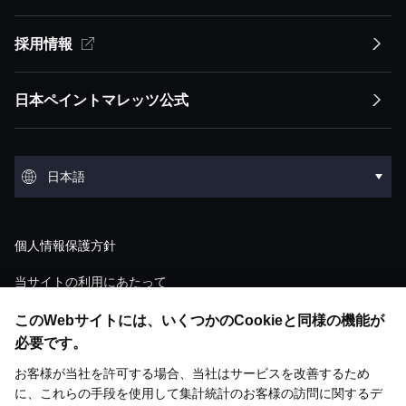
サステナビリティ方針トップ
採用情報
企業情報トップ
経営方針
イノベーション
競争優位性
トップメッセージ
経営方針トップ
日本ペイントマレッツ公式
会社概要
IRライブラリ
環境
トップメッセージ
ESGステートメント ESGマネジメント
トップメッセージ
会社概要トップ
IRライブラリトップ
環境トップ
グループ概要
株式・債券情報
社会
日本語
マテリアリティ
経営ミッション：株主価値最大化（MSV）
沿革
決算短信
気候変動
グループ概要トップ
株式・債券情報トップ
社会トップ
事業領域
業績・財務・ESGデータ
English
ガバナンス
サプライチェーンマネジメント
経営モデル：アセット・アセンブラー
個人情報保護方針
役員紹介
説明会資料・動画
環境汚染
アセット：日本グループ
株価情報
人材マネジメント
業績・財務・ESGデータトップ
ガバナンストップ
研究開発
個人投資家の皆様へ
調達
「アセット・アセンブラー」モデルの競争優
当サイトの利用にあたって
ショールーム
M&A情報
廃棄物
位性
アセット：NIPSEAグループ（アジア）
株式状況
ダイバーシティ＆インクルージョン
ウェブアクセシビリティ対応方針
直近の業績・見通し
コーポレート・ガバナンスの概要
このWebサイトには、いくつかのCookieと同様の機能が
研究開発トップ
個人投資家の皆様へトップ
基本方針
開発ストーリー
歴史館
ESGライブラリ
有価証券報告書
水
必要です。
財務・M&A戦略
アセット：DuluxGroup（太平洋・欧州）
株主総会
人権
ソーシャルメディアポリシー
連結財務諸表
取締役会について
お客様が当社を許可する場合、当社はサービスを改善するため
技術情報一覧
塗料の魅力と市場成長性
リスク評価
統合報告書
化学物質管理
お問い合わせ
ESGライブラリトップ
メディア掲載
「PERの最大化」に向けた考え方
に、これらの手段を使用して集計統計のお客様の訪問に関するデ
アセット：Dunn-Edwards（米国）
サステナビリティ取り組み
株主還元
労働安全衛生