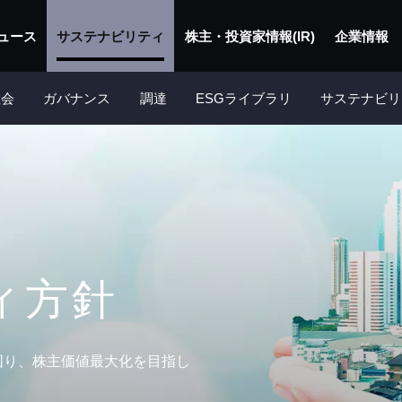
ュース
サステナビリティ
株主・投資家情報(IR)
企業情報
社会
ガバナンス
調達
ESGライブラリ
サステナビリ
ィ方針
図り、株主価値最大化を目指し