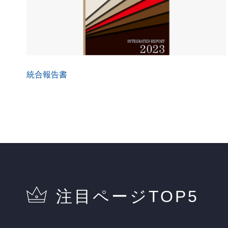
統合報告書
注目ページTOP5