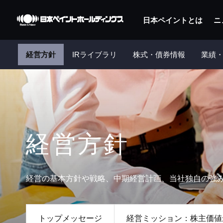
日本ペイントとは
ニ
経営方針
IRライブラリ
株式・債券情報
業績・
経営方針
経営の基本方針や戦略、中期経営計画、当社独自の強
トップメッセージ
経営ミッション：株主価値