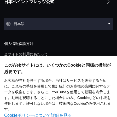
経営方針トップ
日本ペイントマレッツ公式
会社概要
IRライブラリ
環境
トップメッセージ
ESGステートメント ESGマネジメント
トップメッセージ
会社概要トップ
IRライブラリトップ
環境トップ
グループ概要
株式・債券情報
社会
日本語
マテリアリティ
経営ミッション：株主価値最大化（MSV）
沿革
決算短信
気候変動
グループ概要トップ
株式・債券情報トップ
社会トップ
事業領域
業績・財務・ESGデータ
English
ガバナンス
サプライチェーンマネジメント
経営モデル：アセット・アセンブラー
個人情報保護方針
役員紹介
説明会資料・動画
環境汚染
アセット：日本グループ
株価情報
人材マネジメント
業績・財務・ESGデータトップ
ガバナンストップ
研究開発
個人投資家の皆様へ
調達
「アセット・アセンブラー」モデルの競争優
当サイトの利用にあたって
ショールーム
M&A情報
廃棄物
位性
アセット：NIPSEAグループ（アジア）
株式状況
ダイバーシティ＆インクルージョン
ウェブアクセシビリティ対応方針
直近の業績・見通し
このWebサイトには、いくつかのCookieと同様の機能が
コーポレート・ガバナンスの概要
研究開発トップ
個人投資家の皆様へトップ
基本方針
開発ストーリー
歴史館
ESGライブラリ
有価証券報告書
水
必要です。
財務・M&A戦略
アセット：DuluxGroup（太平洋・欧州）
株主総会
人権
ソーシャルメディアポリシー
連結財務諸表
取締役会について
お客様が当社を許可する場合、当社はサービスを改善するため
技術情報一覧
塗料の魅力と市場成長性
リスク評価
統合報告書
化学物質管理
お問い合わせ
ESGライブラリトップ
メディア掲載
に、これらの手段を使用して集計統計のお客様の訪問に関するデ
「PERの最大化」に向けた考え方
アセット：Dunn-Edwards（米国）
サステナビリティ取り組み
株主還元
労働安全衛生
主要業績データ
執行体制
ータを収集します。さらに、YouTubeを使用して動画を表示しま
日本ペイントグループとは
具体的な取り組み
サイトマップ
ファクトシート
環境・安全マネジメント
す。動画を視聴することにした場合にのみ、Cookieなどの手段を
統合報告書
中期経営方針
グループ企業一覧
アナリストレーティング
コミュニティとともに成長
コーポレートムービー
使用します。許可しない場合は、技術的なCookieのみ使用されま
主要財務データ
内部統制
日本ペイントグループキーワード
す。
アセット運用報告
環境配慮型製品・サステナブル製品
ESGデータ
グループトップ一覧
アナリストコンセンサス
Cookieポリシーについて詳細を見る
セグメント別データ