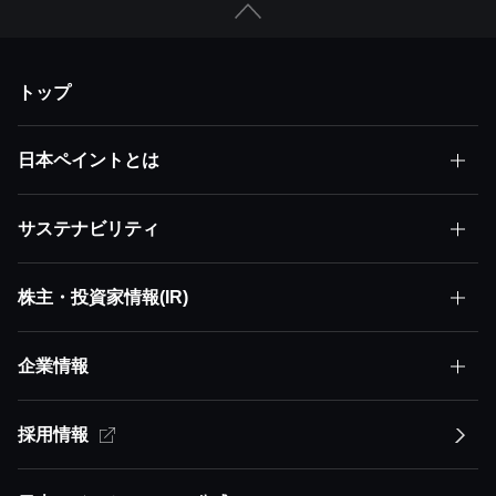
トップ
日本ペイントとは
サステナビリティ
日本ペイントとはトップ
株主・投資家情報(IR)
サステナビリティトップ
株主価値最大化（MSV）
企業情報
株主・投資家情報(IR)トップ
サステナビリティ方針
アセット・アセンブラー
サステナビリティ方針トップ
採用情報
企業情報トップ
経営方針
イノベーション
競争優位性
トップメッセージ