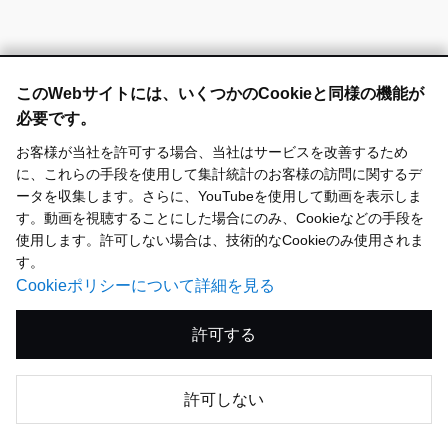
このWebサイトには、いくつかのCookieと同様の機能が
必要です。
お客様が当社を許可する場合、当社はサービスを改善するため
トップ
に、これらの手段を使用して集計統計のお客様の訪問に関するデ
ータを収集します。さらに、YouTubeを使用して動画を表示しま
日本ペイントとは
す。動画を視聴することにした場合にのみ、Cookieなどの手段を
使用します。許可しない場合は、技術的なCookieのみ使用されま
す。
サステナビリティ
日本ペイントとはトップ
Cookieポリシーについて詳細を見る
許可する
株主・投資家情報(IR)
サステナビリティトップ
株主価値最大化（MSV）
許可しない
企業情報
株主・投資家情報(IR)トップ
サステナビリティ方針
アセット・アセンブラー