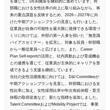
を通じて、DE&I施策を継続的に進めています。幹
部職における女性比率の向上に取り組みながら、将
来の重点課題を反映するため、2026～2027年に向
けた中期アクションプランの見直しも行いました。
従業員が自身の可能性を最大限に発揮できる環境づ
くりに向けては、外部の第一人者を招いた「無意識
バイアスセミナー」を拡充し、対象も役員・幹部職
から一般従業員へと広げました。また、Career
Plan Self-reportの活用と、社内異動および育成機会
との連携を通じて、従業員が主体的にキャリアを形
成できるよう支援を継続しています。
当社の女性活躍推進に向けては、D&I Committeeが
中期アクションプランを見直し、幹部職における女
性比率に加え、女性採用比率や年次有給休暇・育児
休暇の取得促進など、新たな指標を追加しました。
Talent CommitteeおよびMobility Projectでは、事業