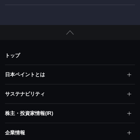
トップ
日本ペイントとは
サステナビリティ
日本ペイントとはトップ
株主・投資家情報(IR)
サステナビリティトップ
株主価値最大化（MSV）
企業情報
株主・投資家情報(IR)トップ
サステナビリティ方針
アセット・アセンブラー