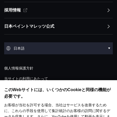
サステナビリティ方針トップ
採用情報
企業情報トップ
経営方針
イノベーション
競争優位性
トップメッセージ
経営方針トップ
日本ペイントマレッツ公式
会社概要
IRライブラリ
環境
トップメッセージ
ESGステートメント ESGマネジメント
トップメッセージ
会社概要トップ
IRライブラリトップ
環境トップ
グループ概要
株式・債券情報
社会
日本語
マテリアリティ
経営ミッション：株主価値最大化（MSV）
沿革
決算短信
気候変動
グループ概要トップ
株式・債券情報トップ
社会トップ
事業領域
業績・財務・ESGデータ
English
ガバナンス
サプライチェーンマネジメント
経営モデル：アセット・アセンブラー
個人情報保護方針
役員紹介
説明会資料・動画
環境汚染
アセット：日本グループ
株価情報
人材マネジメント
業績・財務・ESGデータトップ
ガバナンストップ
研究開発
個人投資家の皆様へ
調達
「アセット・アセンブラー」モデルの競争優
当サイトの利用にあたって
ショールーム
M&A情報
廃棄物
位性
アセット：NIPSEAグループ（アジア）
株式状況
ダイバーシティ＆インクルージョン
ウェブアクセシビリティ対応方針
直近の業績・見通し
このWebサイトには、いくつかのCookieと同様の機能が
コーポレート・ガバナンスの概要
研究開発トップ
個人投資家の皆様へトップ
基本方針
開発ストーリー
歴史館
ESGライブラリ
有価証券報告書
水
必要です。
財務・M&A戦略
アセット：DuluxGroup（太平洋・欧州）
株主総会
人権
ソーシャルメディアポリシー
連結財務諸表
取締役会について
お客様が当社を許可する場合、当社はサービスを改善するため
技術情報一覧
塗料の魅力と市場成長性
リスク評価
統合報告書
化学物質管理
お問い合わせ
ESGライブラリトップ
メディア掲載
に、これらの手段を使用して集計統計のお客様の訪問に関するデ
「PERの最大化」に向けた考え方
アセット：Dunn-Edwards（米国）
サステナビリティ取り組み
株主還元
労働安全衛生
主要業績データ
執行体制
ータを収集します。さらに、YouTubeを使用して動画を表示しま