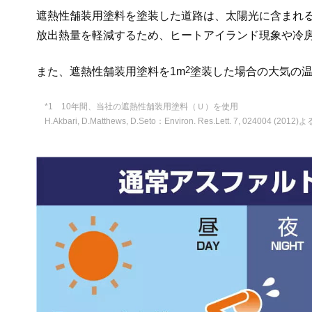
遮熱性舗装用塗料を塗装した道路は、太陽光に含まれる
放出熱量を軽減するため、ヒートアイランド現象や冷
2
また、遮熱性舗装用塗料を1m
塗装した場合の大気の温
*1 10年間、当社の遮熱性舗装用塗料（Ｕ）を使用
H.Akbari, D.Matthews, D.Seto：Environ. Res.Lett. 7