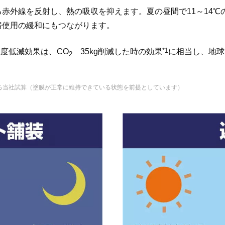
赤外線を反射し、熱の吸収を抑えます。夏の昼間で11～14
房使用の緩和にもつながります。
*1
度低減効果は、CO
35kg削減した時の効果
に相当し、地球
2
, 024004 (2012)よる当社試算（塗膜が正常に維持できている状態を前提としています）