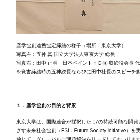
産学協創連携協定締結の様子（場所：東京大学）
写真左：五神 真 国立大学法人東京大学 総長
写真右：田中 正明 日本ペイントＨＤ㈱ 取締役会長 
※覚書締結時の五神総長ならびに田中社長のスピーチ
１．産学協創の目的と背景
東京大学は、国際連合が採択した 17の持続可能な開発目標（S
ざす未来社会協創（FSI：Future Society I
通じて、グローバルに課題解決をリードしてまいります