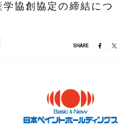
産学協創協定の締結につ
SHARE