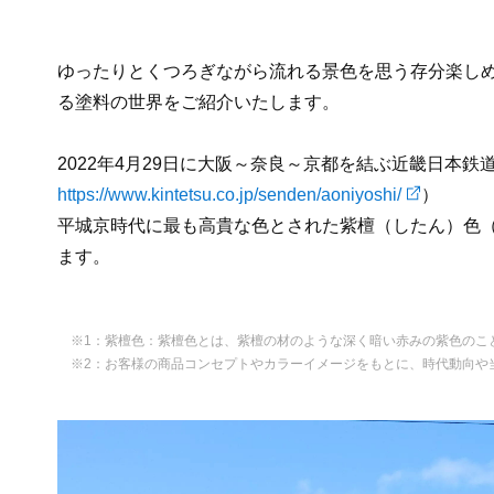
ゆったりとくつろぎながら流れる景色を思う存分楽しめ
る塗料の世界をご紹介いたします。
2022年4月29日に大阪～奈良～京都を結ぶ近畿日本
https://www.kintetsu.co.jp/senden/aoniyoshi/
）
平城京時代に最も高貴な色とされた紫檀（したん）色（
ます。
※1：紫檀色：紫檀色とは、紫檀の材のような深く暗い赤みの紫色のこ
※2：お客様の商品コンセプトやカラーイメージをもとに、時代動向や