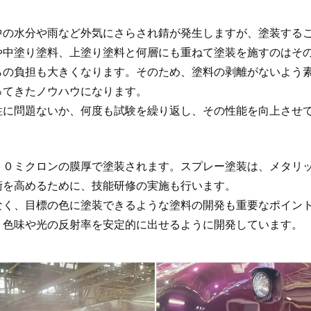
中の水分や雨など外気にさらされ錆が発生しますが、塗装する
や中塗り塗料、上塗り塗料と何層にも重ねて塗装を施すのはそ
らの負担も大きくなります。そのため、塗料の剥離がないよう
ってきたノウハウになります。
性に問題ないか、何度も試験を繰り返し、その性能を向上させ
６０ミクロンの膜厚で塗装されます。スプレー塗装は、メタリ
術を高めるために、技能研修の実施も行います。
なく、目標の色に塗装できるような塗料の開発も重要なポイン
、色味や光の反射率を安定的に出せるように開発しています。