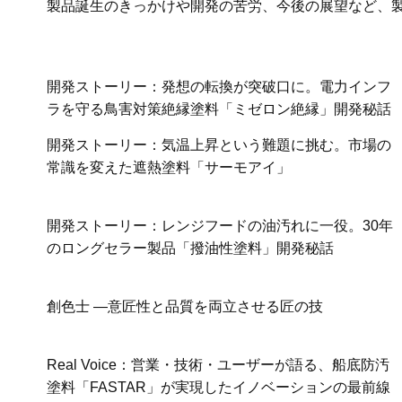
製品誕生のきっかけや開発の苦労、今後の展望など、
開発ストーリー：発想の転換が突破口に。電力インフ
ラを守る鳥害対策絶縁塗料「ミゼロン絶縁」開発秘話
開発ストーリー：気温上昇という難題に挑む。市場の
常識を変えた遮熱塗料「サーモアイ」
開発ストーリー：レンジフードの油汚れに一役。30年
のロングセラー製品「撥油性塗料」開発秘話
創色士 ―意匠性と品質を両立させる匠の技
Real Voice：営業・技術・ユーザーが語る、船底防汚
塗料「FASTAR」が実現したイノベーションの最前線