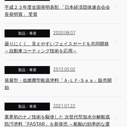
平成２３年度全国発明表彰 「日本経済団体連合会会
長発明賞」 受賞
2020.08.07
製品・事業
曇りにくく、見えやすいフェイスガードを共同開発
～自動車コーティング技術を応用～
2013.05.02
製品・事業
発展型・低燃費型船底塗料「Ａ-ＬＦ-Ｓｅａ」販売開
始
2021.01.22
製品・事業
業界初のナノ技術を駆使した 次世代型加水分解船底
防汚塗料「FASTAR」を新発売 ～船舶の効率的な運