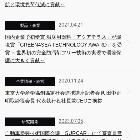
航と環境負荷低減に貢献～
2021.04.21
製品・事業
国内企業で初受賞 船底用塗料「アクアテラス」が環
境賞「GREEN4SEA TECHNOLOGY AWARD」を受
賞 ～世界初の完全防汚剤フリー技術の実現で環境保
護に大きく貢献～
2020.11.24
企業情報・経営
東京大学産学協創協定社会連携講座記者会見 田中正
明取締役会長 代表執行役社長兼CEOご挨拶
2023.07.05
研究開発
自動車塗装技術国際会議「SURCAR」にて審査員賞