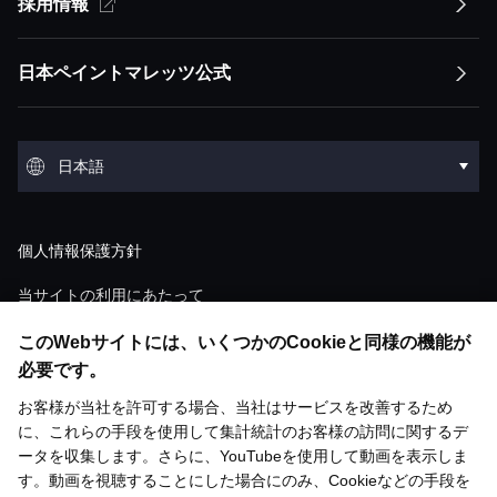
サステナビリティ方針トップ
採用情報
企業情報トップ
経営方針
イノベーション
競争優位性
トップメッセージ
経営方針トップ
日本ペイントマレッツ公式
会社概要
IRライブラリ
環境
トップメッセージ
ESGステートメント ESGマネジメント
トップメッセージ
会社概要トップ
IRライブラリトップ
環境トップ
グループ概要
株式・債券情報
社会
日本語
マテリアリティ
経営ミッション：株主価値最大化（MSV）
沿革
決算短信
気候変動
グループ概要トップ
株式・債券情報トップ
社会トップ
事業領域
業績・財務・ESGデータ
English
ガバナンス
サプライチェーンマネジメント
経営モデル：アセット・アセンブラー
個人情報保護方針
役員紹介
説明会資料・動画
環境汚染
アセット：日本グループ
株価情報
人材マネジメント
業績・財務・ESGデータトップ
ガバナンストップ
研究開発
個人投資家の皆様へ
調達
「アセット・アセンブラー」モデルの競争優
当サイトの利用にあたって
ショールーム
M&A情報
廃棄物
位性
アセット：NIPSEAグループ（アジア）
株式状況
ダイバーシティ＆インクルージョン
ウェブアクセシビリティ対応方針
直近の業績・見通し
このWebサイトには、いくつかのCookieと同様の機能が
コーポレート・ガバナンスの概要
研究開発トップ
個人投資家の皆様へトップ
基本方針
開発ストーリー
歴史館
ESGライブラリ
有価証券報告書
水
必要です。
財務・M&A戦略
アセット：DuluxGroup（太平洋・欧州）
株主総会
人権
ソーシャルメディアポリシー
連結財務諸表
取締役会について
お客様が当社を許可する場合、当社はサービスを改善するため
技術情報一覧
塗料の魅力と市場成長性
リスク評価
統合報告書
化学物質管理
お問い合わせ
ESGライブラリトップ
メディア掲載
に、これらの手段を使用して集計統計のお客様の訪問に関するデ
「PERの最大化」に向けた考え方
アセット：Dunn-Edwards（米国）
サステナビリティ取り組み
株主還元
労働安全衛生
主要業績データ
執行体制
ータを収集します。さらに、YouTubeを使用して動画を表示しま
日本ペイントグループとは
具体的な取り組み
サイトマップ
ファクトシート
環境・安全マネジメント
す。動画を視聴することにした場合にのみ、Cookieなどの手段を
統合報告書
中期経営方針
グループ企業一覧
アナリストレーティング
コミュニティとともに成長