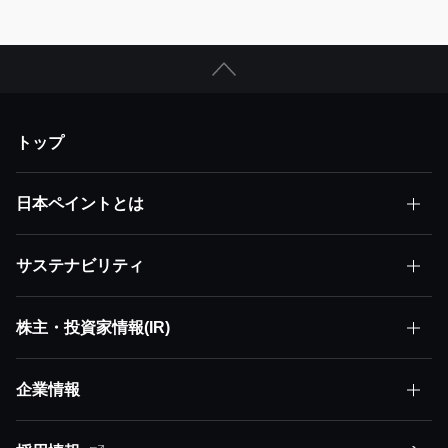
トップ
日本ペイントとは
サステナビリティ
日本ペイントとはトップ
株主・投資家情報(IR)
サステナビリティトップ
株主価値最大化（MSV）
企業情報
株主・投資家情報(IR)トップ
サステナビリティ方針
アセット・アセンブラー