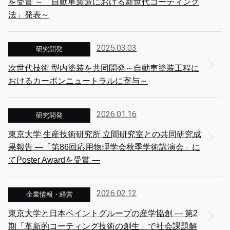
を受賞 ～「自動車製造における新世代コーティング
法」発表～
2025.03.03
研究開発
次世代技術 型内塗装を共同開発～自動車塗装工程に
おけるカーボンニュートラルに寄与～
2026.01.16
研究開発
東京大学 生産技術研究所 立間研究室との共同研究成
果報告 ―「第86回応用物理学会秋季学術講演会」に
てPoster Awardを受賞 ―
2026.02.12
企業情報・経営
東京大学と日本ペイントグループの産学協創 ― 第2
期「革新的コーティング技術の創生」で社会課題解