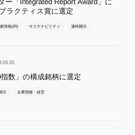
ntegrated Report Award」に
トプラクティス賞に選定
情報(IR)
サステナビリティ
適時開示
3.05.30
50指数」の構成銘柄に選定
開示
企業情報・経営