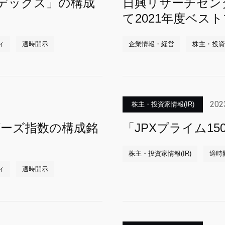
ンデックス」の構成
日興リサーチセンター「I
て2021年度ベス
ィ
適時開示
企業情報・経営
株主・投資家
202
株主・投資家情報(IR)
ダーズ指数の構成銘
「JPXプライム1
株主・投資家情報(IR)
適時
ィ
適時開示