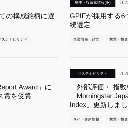
202
株主・投資家情報(IR)
べての構成銘柄に選
GPIFが採用する
続選定
サステナビリティ
企業情報・経営
株主・投資家
202
サステナビリティ
port Award」に
「外部評価・ 指
ス賞を受賞
「Morningstar Japan
Index」更新しま
サイト更新情報
株主・投資家