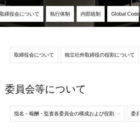
取締役会について
執行体制
内部統制
Global C
取締役会について
独立社外取締役の役割について
委員会等について
指名・報酬・監査各委員会の構成および役割
委