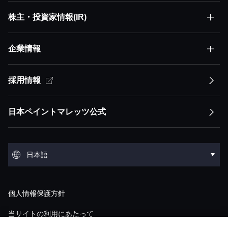
株主・投資家情報(IR)
サステナビリティトップ
株主価値最大化（MSV）
企業情報
株主・投資家情報(IR)トップ
サステナビリティ方針
アセット・アセンブラー
サステナビリティ方針トップ
採用情報
企業情報トップ
経営方針
イノベーション
競争優位性
トップメッセージ
経営方針トップ
日本ペイントマレッツ公式
会社概要
IRライブラリ
環境
トップメッセージ
ESGステートメント ESGマネジメント
トップメッセージ
会社概要トップ
IRライブラリトップ
環境トップ
グループ概要
株式・債券情報
社会
日本語
マテリアリティ
経営ミッション：株主価値最大化（MSV）
沿革
決算短信
気候変動
グループ概要トップ
株式・債券情報トップ
社会トップ
事業領域
業績・財務・ESGデータ
English
ガバナンス
サプライチェーンマネジメント
経営モデル：アセット・アセンブラー
個人情報保護方針
役員紹介
説明会資料・動画
環境汚染
アセット：日本グループ
株価情報
人材マネジメント
業績・財務・ESGデータトップ
ガバナンストップ
研究開発
個人投資家の皆様へ
調達
「アセット・アセンブラー」モデルの競争優
当サイトの利用にあたって
ショールーム
M&A情報
廃棄物
位性
アセット：NIPSEAグループ（アジア）
株式状況