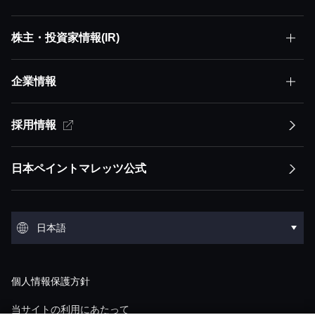
株主・投資家情報(IR)
サステナビリティトップ
株主価値最大化（MSV）
企業情報
株主・投資家情報(IR)トップ
サステナビリティ方針
アセット・アセンブラー
サステナビリティ方針トップ
採用情報
企業情報トップ
経営方針
イノベーション
競争優位性
トップメッセージ
経営方針トップ
日本ペイントマレッツ公式
会社概要
IRライブラリ
環境
トップメッセージ
ESGステートメント ESGマネジメント
トップメッセージ
会社概要トップ
IRライブラリトップ
環境トップ
グループ概要
株式・債券情報
社会
日本語
マテリアリティ
経営ミッション：株主価値最大化（MSV）
沿革
決算短信
気候変動
グループ概要トップ
株式・債券情報トップ
社会トップ
事業領域
業績・財務・ESGデータ
English
ガバナンス
サプライチェーンマネジメント
経営モデル：アセット・アセンブラー
個人情報保護方針
役員紹介
説明会資料・動画
環境汚染
アセット：日本グループ
株価情報
人材マネジメント
業績・財務・ESGデータトップ
ガバナンストップ
研究開発
個人投資家の皆様へ
調達
「アセット・アセンブラー」モデルの競争優
当サイトの利用にあたって