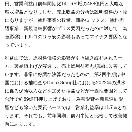
円、営業利益は前年同期比141.6％増の488億円と大幅な
増収増益となりました。売上収益の分析は説明資料の下段
にありますが、塗料事業の数量、価格/ミックス、塗料周
辺事業、新規連結影響がプラス要因だったのに対して、為
替影響はトルコのリラ安の影響もあってマイナス要因とな
っています。
利益面では、原材料価格の影響が引き続き緩和される一
方、製品値上げが浸透し、売上総利益率も順調に改善して
います。非常に好調な決算だったものの、第2四半期は中
国における補助金やDuluxGroup社における2022年の洪水
に係る保険収入などを加えた損益などが一過性要因として
合計で約69億円押し上げており、為替影響や新規連結影
響なども除いた実質ベースでは、営業利益率は11.7％とな
ります。それでも、前年同期、前四半期と比較して改善傾
向にあります。