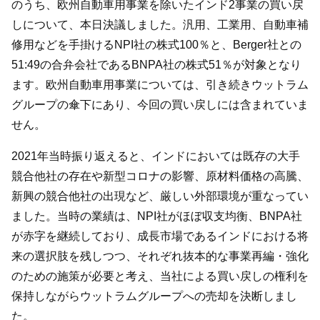
のうち、欧州自動車用事業を除いたインド2事業の買い戻
しについて、本日決議しました。汎用、工業用、自動車補
修用などを手掛けるNPI社の株式100％と、Berger社との
51:49の合弁会社であるBNPA社の株式51％が対象となり
ます。欧州自動車用事業については、引き続きウットラム
グループの傘下にあり、今回の買い戻しには含まれていま
せん。
2021年当時振り返えると、インドにおいては既存の大手
競合他社の存在や新型コロナの影響、原材料価格の高騰、
新興の競合他社の出現など、厳しい外部環境が重なってい
ました。当時の業績は、NPI社がほぼ収支均衡、BNPA社
が赤字を継続しており、成長市場であるインドにおける将
来の選択肢を残しつつ、それぞれ抜本的な事業再編・強化
のための施策が必要と考え、当社による買い戻しの権利を
保持しながらウットラムグループへの売却を決断しまし
た。