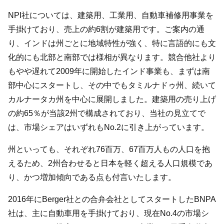
NPI社については、建築用、工業用、自動車補修用事業を
手掛けており、売上の約6割が建築用です。ご案内の通
り、インドは州ごとに地域特性が強く、特に言語的にも文
化的にも北部と南部では様相が異なります。競合他社より
もやや遅れて2009年に開始したインド事業も、まずは南
部中心にスタートし、その中でもタミルナドゥ州、続いて
カルナータカ州を中心に展開しました。建築用の売り上げ
の約65％が当該2州で構成されており、当社の見立てで
は、市場シェアはいずれもNo.2に引き上がっています。
州といっても、それぞれ76百万、67百万人もの人口を抱
えるため、2州合わせると日本を軽く超える人口規模であ
り、かつ増加傾向である点も付言いたします。
2016年にBerger社との合弁会社としてスタートしたBNPA
社は、主に自動車用を手掛けており、現在No.4の市場シ