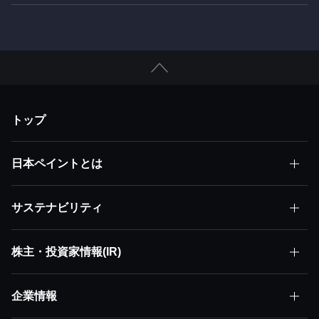
トップ
日本ペイントとは
サステナビリティ
日本ペイントとはトップ
株主・投資家情報(IR)
サステナビリティトップ
株主価値最大化（MSV）
企業情報
株主・投資家情報(IR)トップ
サステナビリティ方針
アセット・アセンブラー