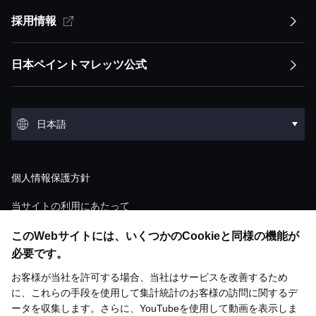
サステナビリティ方針トップ
採用情報
企業情報トップ
経営方針
イノベーション
競争優位性
トップメッセージ
経営方針トップ
日本ペイントマレッツ公式
会社概要
IRライブラリ
環境
トップメッセージ
ESGステートメント ESGマネジメント
トップメッセージ
会社概要トップ
IRライブラリトップ
環境トップ
グループ概要
株式・債券情報
社会
日本語
マテリアリティ
経営ミッション：株主価値最大化（MSV）
沿革
決算短信
気候変動
グループ概要トップ
株式・債券情報トップ
社会トップ
事業領域
業績・財務・ESGデータ
English
ガバナンス
サプライチェーンマネジメント
経営モデル：アセット・アセンブラー
個人情報保護方針
役員紹介
説明会資料・動画
環境汚染
アセット：日本グループ
株価情報
人材マネジメント
業績・財務・ESGデータトップ
ガバナンストップ
研究開発
個人投資家の皆様へ
調達
「アセット・アセンブラー」モデルの競争優
当サイトの利用にあたって
ショールーム
M&A情報
廃棄物
位性
アセット：NIPSEAグループ（アジア）
株式状況
ダイバーシティ＆インクルージョン
ウェブアクセシビリティ対応方針
直近の業績・見通し
このWebサイトには、いくつかのCookieと同様の機能が
コーポレート・ガバナンスの概要
研究開発トップ
個人投資家の皆様へトップ
基本方針
開発ストーリー
歴史館
ESGライブラリ
有価証券報告書
水
必要です。
財務・M&A戦略
アセット：DuluxGroup（太平洋・欧州）
株主総会
人権
ソーシャルメディアポリシー
連結財務諸表
取締役会について
お客様が当社を許可する場合、当社はサービスを改善するため
技術情報一覧
塗料の魅力と市場成長性
リスク評価
統合報告書
化学物質管理
お問い合わせ
ESGライブラリトップ
メディア掲載
に、これらの手段を使用して集計統計のお客様の訪問に関するデ
「PERの最大化」に向けた考え方
アセット：Dunn-Edwards（米国）
サステナビリティ取り組み
株主還元
労働安全衛生
主要業績データ
執行体制
ータを収集します。さらに、YouTubeを使用して動画を表示しま
日本ペイントグループとは