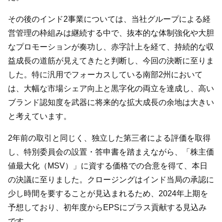
その後のインド2事業については、当社グループによる経
営管理の枠組みは継続する中で、抜本的な体制強化や大胆
なプロモーションが奏功し、赤字計上を経て、持続的な収
益成長の道筋が見えてきたと判断し、今回の決断に至りま
した。特に汎用でフォーカスしている南部2州において
は、大幅な市場シェア向上と黒字化の両立を達成し、高い
ブランド認知度を武器に将来的な拡大成長の余地は大きい
と考えています。
2年前の取引と同じく、独立した第三者による評価を取得
し、特別委員会の設置・答申書を踏まえながら、「株主価
値最大化（MSV）」に資する価格での合意を得て、本日
の決議に至りました。クロージングはインド当局の承認に
少し時間を要することが見込まれるため、2024年上期を
予想しており、初年度からEPSにプラス貢献する見込み
です。