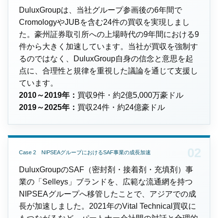
DuluxGroupは、当社グループ参画後の6年間で
CromologyやJUBを含む24件の買収を実現しまし
た。豪州証券取引所への上場時代の9年間における9
件から大きく加速しています。当社が買収を強制す
るのではなく、DuluxGroup自身の信念と意思を起
点に、合理性と規律を重視した議論を通じて支援し
ています。
2010～2019年：
買収9件・約2億5,000万豪ドル
2019～2025年：
買収24件・約24億豪ドル
Case 2 NIPSEAグループにおけるSAF事業の成長加速
DuluxGroupのSAF（密封剤・接着剤・充填剤）事
業の「Selleys」ブランドを、広範な流通網を持つ
NIPSEAグループへ移管したことで、アジアでの成
長が加速しました。2021年のVital Technical買収に