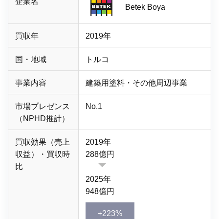
企業名
Betek Boya
買収年
2019年
国・地域
トルコ
事業内容
建築用塗料・
その他周辺事業
市場プレゼンス
No.1
（NPHD推計）
買収効果（売上
2019年
収益）・買収時
288億円
比
2025年
948億円
+223%