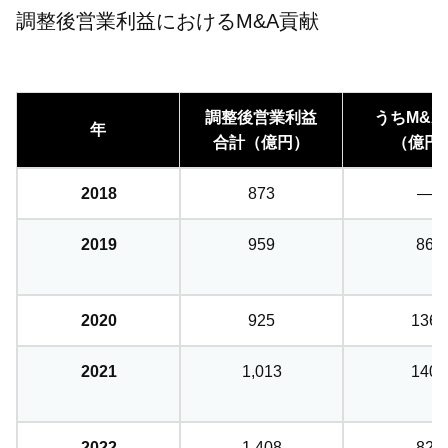
調整後営業利益におけるM&A貢献
調整後営業利益
うちM&A
年
合計（億円）
（億円
2018
873
—
2019
959
86
2020
925
136
2021
1,013
140
2022
1,408
82