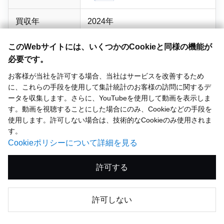
買収年
2024年
国・地域
インド
このWebサイトには、いくつかのCookieと同様の機能が
必要です。
事業内容
建築用塗料・
工業用塗料など
お客様が当社を許可する場合、当社はサービスを改善するため
に、これらの手段を使用して集計統計のお客様の訪問に関するデ
市場プレゼンス
建築用No.2
ータを収集します。さらに、YouTubeを使用して動画を表示しま
（NPHD推計）
（タミルナドゥ州、カルナータカ
す。動画を視聴することにした場合にのみ、Cookieなどの手段を
州）
使用します。許可しない場合は、技術的なCookieのみ使用されま
す。
買収効果（売上
2024年
Cookieポリシーについて詳細を見る
収益）・買収時
90億円
許可する
比
（2ヵ月分）
2025年
許可しない
494億円