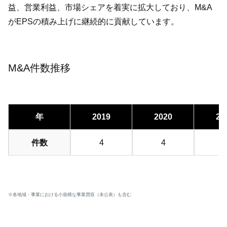
益、営業利益、市場シェアを着実に拡大しており、M&A
がEPSの積み上げに継続的に貢献しています。
M&A件数推移
年
2019
2020
20
件数
4
4
※各地域・事業における小規模な事業買収（未公表）も含む