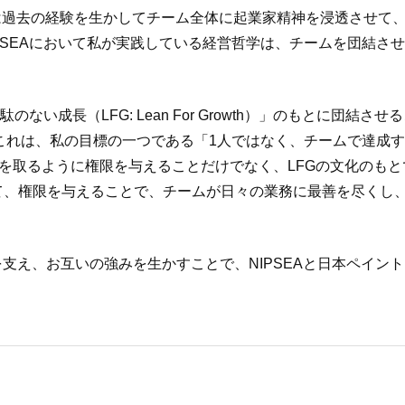
、私は過去の経験を生かしてチーム全体に起業家精神を浸透させ
PSEAにおいて私が実践している経営哲学は、チームを団結さ
のない成長（LFG: Lean For Growth）」のもとに団
の一つである「1人ではなく、チームで達成する（achieving toge
行動を取るように権限を与えることだけでなく、LFGの文化のも
て、権限を与えることで、チームが日々の業務に最善を尽くし
。
を支え、お互いの強みを生かすことで、NIPSEAと日本ペイン