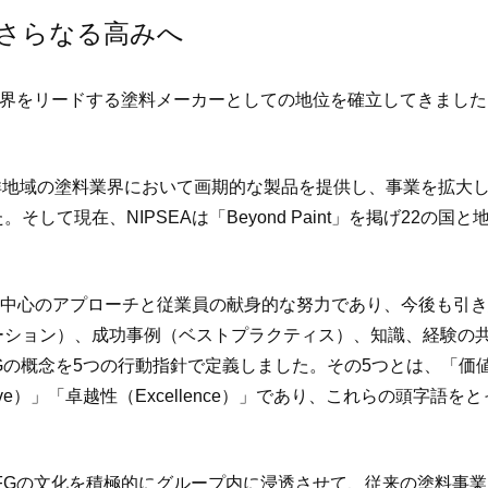
さらなる高みへ
世界をリードする塗料メーカーとしての地位を確立してきまし
平洋地域の塗料業界において画期的な製品を提供し、事業を拡大し
して現在、NIPSEAは「Beyond Paint」を掲げ22
。
顧客中心のアプローチと従業員の献身的な努力であり、今後も引
ション）、成功事例（ベストプラクティス）、知識、経験の共
念を5つの行動指針で定義しました。その5つとは、「価値重視（Va
ative）」「卓越性（Excellence）」であり、これらの頭字語をとっ
たLFGの文化を積極的にグループ内に浸透させて、従来の塗料事