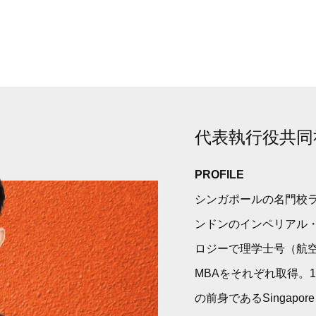
代表執行役共同
PROFILE
シンガポールの名門校
ンドンのインペリアル
ロジーで理学士号（航
MBAをそれぞれ取得。1984年、S
の前身であるSingapore Ai