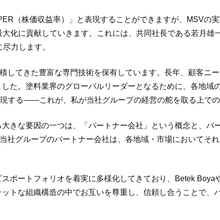
「PER（株価収益率）」と表現することができますが、MSVの
最大化に貢献していきます。これには、共同社長である若月雄
に尽力します。
蓄積してきた豊富な専門技術を保有しています。長年、顧客ニ
ました。塗料業界のグローバルリーダーとなるために、各地域
を実現する――これが、私が当社グループの経営の舵を取る上で
る大きな要因の一つは、「パートナー会社」という概念と、パ
cal」を信条に、当社グループのパートナー会社は、各地域・市場に
ートフォリオを着実に多様化してきており、Betek BoyaやD
ラットな組織構造の中でお互いを尊重し、信頼し合うことで、