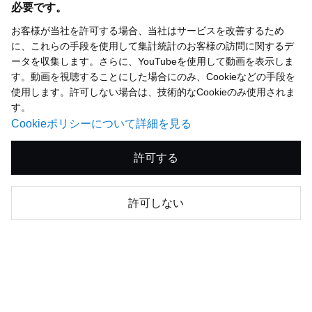
必要です。
お客様が当社を許可する場合、当社はサービスを改善するため
に、これらの手段を使用して集計統計のお客様の訪問に関するデ
ータを収集します。さらに、YouTubeを使用して動画を表示しま
す。動画を視聴することにした場合にのみ、Cookieなどの手段を
使用します。許可しない場合は、技術的なCookieのみ使用されま
す。
Cookieポリシーについて詳細を見る
注目ページTOP5
許可する
許可しない
統合報告書2026
1.
(オンライン版)
2.
お知らせ（決算説明会ライブ配信）