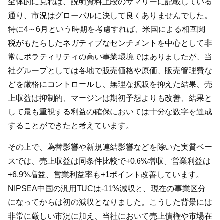
全体的に見れば、説明資料上段のサマリーに記載している
通り、市況はグローバルに決して良くありませんでした。
特に4～6月という時期を考慮すれば、米国による相互関
税がもたらしたネガティブなセンチメントを中心として非
常にボラティリティの高い事業環境ではありましたが、当
社グループとしては各地で販売価格や原価、販売管理費な
どを厳格にコントロールし、無理な拡販を抑えた結果、売
上収益は抑制的、マージンは期初予想よりも改善、結果と
して最も重視する利益の確保においては十分な数字を達成
することができたと考えています。
その上で、為替影響や新規連結影響などを除いた実質ベー
スでは、売上収益は同条件比較で+0.6%増収、営業利益は
+6.9%増益、営業利益率も+1ポイント改善しています。
NIPSEA中国の汎用TUCは-11%減収と、現在の事業区分
になってからは初の減収となりました。こうした背景には
非常に厳しい市況に加え、当社において売上債権や市場在