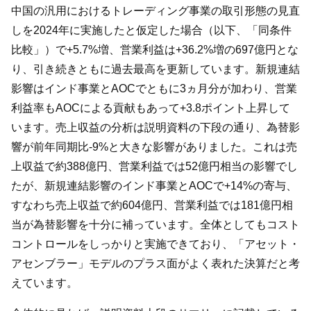
中国の汎用におけるトレーディング事業の取引形態の見直
しを2024年に実施したと仮定した場合（以下、「同条件
比較」）で+5.7%増、営業利益は+36.2%増の697億円とな
り、引き続きともに過去最高を更新しています。新規連結
影響はインド事業とAOCでともに3ヵ月分が加わり、営業
利益率もAOCによる貢献もあって+3.8ポイント上昇して
います。売上収益の分析は説明資料の下段の通り、為替影
響が前年同期比-9%と大きな影響がありました。これは売
上収益で約388億円、営業利益では52億円相当の影響でし
たが、新規連結影響のインド事業とAOCで+14%の寄与、
すなわち売上収益で約604億円、営業利益では181億円相
当が為替影響を十分に補っています。全体としてもコスト
コントロールをしっかりと実施できており、「アセット・
アセンブラー」モデルのプラス面がよく表れた決算だと考
えています。