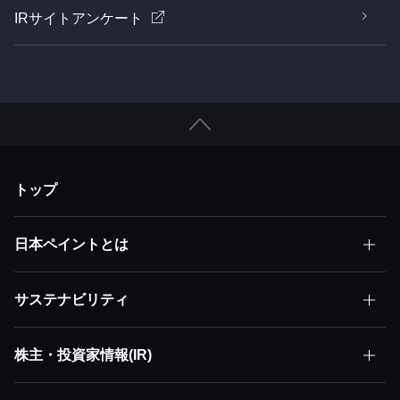
IRサイトアンケート
トップ
日本ペイントとは
サステナビリティ
日本ペイントとはトップ
株主・投資家情報(IR)
サステナビリティトップ
株主価値最大化（MSV）