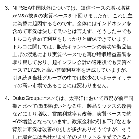
NIPSEA中国以外については、短信ベースの増収増益
がM&A抜きの実質ベースを下回りましたが、これは主
に為替に起因するものです。全体にはインドネシアを
含めて市況は決して良いとは言えず、そうした中でも
トルコを含めて利益をしっかりと確保できています。
トルコに関しては、販売キャンペーンの奏功や製品値
上げの浸透により実質ベースでも再び増収増益基調を
取り戻しており、超インフレ会計の適用後でも実質ベ
ースで17.2%と高い営業利益率を達成していますが、
引き続き当社グループの中では数少ないボラティリテ
ィの高い市場であることには変わりません。
DuluxGroupについては、太平洋において市況が前年同
期と比べてほぼ横ばいとなる中、製品ミックスの改善
などにより増収、営業利益率も改善、実質ベースで約
+6%増益となっています。政策金利の引き下げなどを
背景に市況は改善の兆しが多少ありそうですが、そう
した場合には当社がまずそのメリットを享受できると