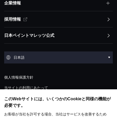
企業情報
株主・投資家情報(IR)トップ
サステナビリティ方針
アセット・アセンブラー
サステナビリティ方針トップ
採用情報
企業情報トップ
経営方針
イノベーション
競争優位性
トップメッセージ
経営方針トップ
日本ペイントマレッツ公式
会社概要
IRライブラリ
環境
トップメッセージ
ESGステートメント ESGマネジメント
トップメッセージ
会社概要トップ
IRライブラリトップ
環境トップ
グループ概要
株式・債券情報
社会
日本語
マテリアリティ
経営ミッション：株主価値最大化（MSV）
沿革
決算短信
気候変動
グループ概要トップ
株式・債券情報トップ
社会トップ
事業領域
業績・財務・ESGデータ
English
ガバナンス
サプライチェーンマネジメント
経営モデル：アセット・アセンブラー
個人情報保護方針
役員紹介
説明会資料・動画
環境汚染
アセット：日本グループ
株価情報
人材マネジメント
業績・財務・ESGデータトップ
ガバナンストップ
研究開発
個人投資家の皆様へ
調達
「アセット・アセンブラー」モデルの競争優
当サイトの利用にあたって
ショールーム
M&A情報
廃棄物
位性
アセット：NIPSEAグループ（アジア）
株式状況
ダイバーシティ＆インクルージョン
ウェブアクセシビリティ対応方針
直近の業績・見通し
このWebサイトには、いくつかのCookieと同様の機能が
コーポレート・ガバナンスの概要
研究開発トップ
個人投資家の皆様へトップ
基本方針
開発ストーリー
歴史館
ESGライブラリ
有価証券報告書
水
必要です。
財務・M&A戦略
アセット：DuluxGroup（太平洋・欧州）
株主総会
人権
ソーシャルメディアポリシー
連結財務諸表
取締役会について
お客様が当社を許可する場合、当社はサービスを改善するため
技術情報一覧
塗料の魅力と市場成長性
リスク評価