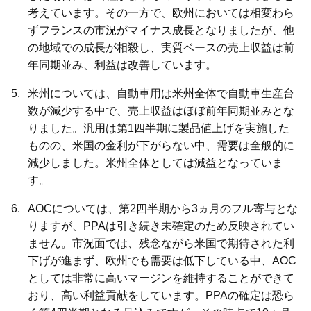
考えています。その一方で、欧州においては相変わら
ずフランスの市況がマイナス成長となりましたが、他
の地域での成長が相殺し、実質ベースの売上収益は前
年同期並み、利益は改善しています。
米州については、自動車用は米州全体で自動車生産台
数が減少する中で、売上収益はほぼ前年同期並みとな
りました。汎用は第1四半期に製品値上げを実施した
ものの、米国の金利が下がらない中、需要は全般的に
減少しました。米州全体としては減益となっていま
す。
AOCについては、第2四半期から3ヵ月のフル寄与とな
りますが、PPAは引き続き未確定のため反映されてい
ません。市況面では、残念ながら米国で期待された利
下げが進まず、欧州でも需要は低下している中、AOC
としては非常に高いマージンを維持することができて
おり、高い利益貢献をしています。PPAの確定は恐ら