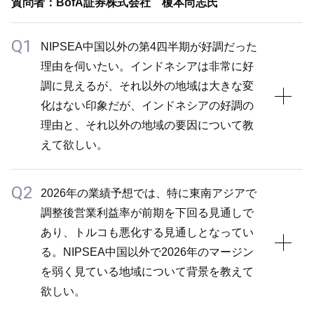
は依然として高く、政策金利が下がっても長期金利は
質問者：BofA証券株式会社 榎本尚志氏
中で今回のガイダンスを出しています。
ムも含めて米国の方が回復は早いと見込んでいます。
あまり下がらないなど、個人消費や住宅の借り換えが
欧州においては地道な改善と市場シェアの向上を目指
Q1
進みにくい状況です。そうした中で、インフラ分野の
NIPSEA中国以外の第4四半期が好調だった
していきますが、メインの市場は米国であり、米国の
需要の取り込みや、市場の大きな回復は見込んでいな
理由を伺いたい。インドネシアは非常に好
回復余地の方が大きいと考えています。
い欧州においてビジネスシステムズの進展などを通じ
調に見えるが、それ以外の地域は大きな変
た成長を追求していきたい考えです。
化はない印象だが、インドネシアの好調の
2026年の売上成長は+LSD、中期では+MSDを見込ん
理由と、それ以外の地域の要因について教
でおり、緩やかな回復を想定しています。2026年の
えて欲しい。
後半から2027～2028年にかけて回復が期待できると
見込んでおり、AOCの競争優位性をしっかり活用し
Q2
A1
2026年の業績予想では、特に東南アジアで
ていきます。
調整後営業利益率が前期を下回る見通しで
インドネシアについては、第3四半期から第4四半期
あり、トルコも悪化する見通しとなってい
が需要期に当たり、第4四半期には強力な販売キャン
る。NIPSEA中国以外で2026年のマージン
ペーンを実施した結果、販売数量が+DDの成長とな
を弱く見ている地域について背景を教えて
りました。為替影響を受けたことで売上収益は前期比
欲しい。
+9.4%にとどまりましたが、現地通貨ベースでは非常
に好調でした。マージンも引き続き高い水準を維持し