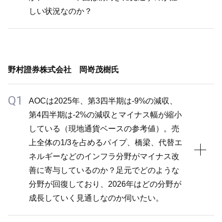
前提として、販売戦略やテクスチャー・ペイントの強
しい状況なのか？
化、工場からの直接配送による顧客体験の向上など、
さまざまな施策を通じてアセットライトな経営につな
A1
がっています。今後は数量成長が伴えば、より大きな
ご指摘の通り、NIPSEA中国については、当初+10%
成果が期待できます。
野村證券株式会社 岡嵜茂樹氏
前後の売上成長を見込んでいましたが、現在の中期予
想としては+MSDに修正しています。2026年は+HSD
Q1
AOCは2025年、第3四半期は-9%の減収、
の成長を見込んでいますが、今後成長率が低下してい
第4四半期は-2%の減収とマイナス幅が縮小
くとは考えていません。中期的には現在の軟調な市況
している（現地通貨ベースの参考値）。売
をある程度前提としつつ、市況が回復すればプラス要
上全体の1/3を占めるパイプ、橋梁、代替エ
素になる見込みですので、やや保守的に想定していま
ネルギーなどのインフラ分野がマイナス改
す。
善に寄与しているのか？足元でどのような
全体に占めるNIPSEA中国の割合は非常に大きいた
分野が回復しており、2026年はどの分野が
め、NIPSEA中国の成長見通しの修正が全体の見通し
成長していく見通しなのか伺いたい。
にも若干の影響を与えています。加えて、AOCにつ
いても利益面では一定の貢献があるものの、現時点の