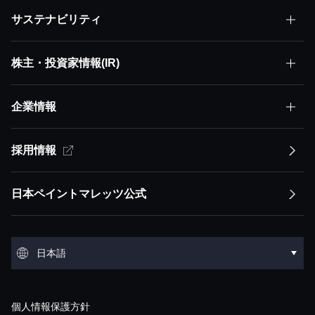
サステナビリティ
日本ペイントとはトップ
株主・投資家情報(IR)
サステナビリティトップ
株主価値最大化（MSV）
企業情報
株主・投資家情報(IR)トップ
サステナビリティ方針
アセット・アセンブラー
サステナビリティ方針トップ
採用情報
企業情報トップ
経営方針
イノベーション
競争優位性
トップメッセージ
経営方針トップ
日本ペイントマレッツ公式
会社概要
IRライブラリ
環境
トップメッセージ
ESGステートメント ESGマネジメント
トップメッセージ
会社概要トップ
IRライブラリトップ
環境トップ
グループ概要
株式・債券情報
社会
日本語
マテリアリティ
経営ミッション：株主価値最大化（MSV）
沿革
決算短信
気候変動
グループ概要トップ
株式・債券情報トップ
社会トップ
事業領域
業績・財務・ESGデータ
English
ガバナンス
サプライチェーンマネジメント
経営モデル：アセット・アセンブラー
個人情報保護方針
役員紹介
説明会資料・動画
環境汚染