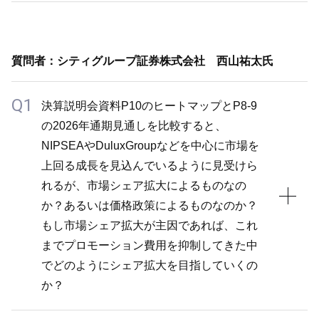
ており、汎用・工業用ともに全般的に好調な結果とな
A2
りました。
2025年通期の決算が強かったことから、2026年の業
トルコのBetek Boyaについても、為替影響を受けて
質問者：シティグループ証券株式会社 西山祐太氏
績見通しをやや保守的に見込んでいる部分は否めませ
減収となったものの、調整後営業利益は大幅増益とな
ん。Betek Boyaについては、超インフレ会計の影響
Q1
っており、調整後営業利益率は23.4%と高い利益貢献
決算説明会資料P10のヒートマップとP8-9
により数字を見通しづらい部分があり、現時点のガイ
がありました。販売数量はやや苦戦したものの、製品
の2026年通期見通しを比較すると、
ダンスを積み上げる中である程度の前提を置きまし
値上げなどを通じてマージンを確保できています。
NIPSEAやDuluxGroupなどを中心に市場を
た。Betek Boyaは2025年通期の調整後営業利益率
それ以外の地域については、一部の地域で一時的な調
上回る成長を見込んでいるように見受けら
17.1%から数ポイント下がったとしても15%程度は維
整があり若干の押し上げ要因にはなりましたが、シン
れるが、市場シェア拡大によるものなの
持できる見通しです。
ガポール、マレーシア、タイなどの地域で全般的に好
か？あるいは価格政策によるものなのか？
NIPSEA中国も成長を目指しており、NIPSEA全体と
調な決算となりました。
もし市場シェア拡大が主因であれば、これ
して常に成長を重視していることから、特定の国に大
までプロモーション費用を抑制してきた中
きな心配要素があるわけではありません。
でどのようにシェア拡大を目指していくの
か？