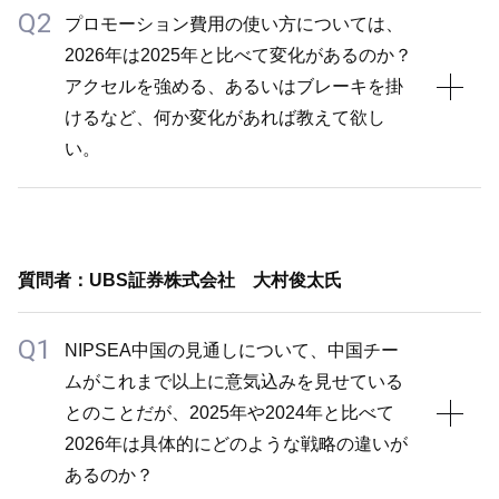
Q2
A1
プロモーション費用の使い方については、
2026年は2025年と比べて変化があるのか？
市況については楽観的な前提は置いていませんが、地
アクセルを強める、あるいはブレーキを掛
域によって状況は異なります。例えば、DuluxGroup
けるなど、何か変化があれば教えて欲し
の太平洋では、市況が前期並みで推移する中でも約
い。
+5%の成長を継続しており、市場シェアは数量ベース
で50%あります。他の地域も市場データとの関係で当
社シェアを堅く見ている部分はあるものの、実際には
A2
多くの地域で市場を上回る成長を実現していく想定で
プロモーション費用の使い方についても、地域によっ
す。
質問者：UBS証券株式会社 大村俊太氏
て異なります。インドネシアやBetek Boyaではしっ
インドネシアでは、市場シェアが2025年の19%から
かりとプロモーション費用を増やしていく方針である
Q1
2026年に20%に拡大しています。一時的にマージン
NIPSEA中国の見通しについて、中国チー
一方、NIPSEA中国では、プロモーションやディスカ
を重視する局面はあるものの、中期的には売上成長、
ムがこれまで以上に意気込みを見せている
ウントなどが効果を発揮しない場合、効果の乏しい無
市場シェアの拡大を目指す姿勢は変えておらず、日本
とのことだが、2025年や2024年と比べて
駄な施策は控える方針です。DuluxGroupでは常にプ
も含めた停滞基調の市場でもプラス成長を目指してい
2026年は具体的にどのような戦略の違いが
ロモーション費用を掛けていますが、本当に最適かど
きたい考えです。
あるのか？
うかは常に市況と照らし合わせて適宜調整していま
利益面では、販売数量の増加が厳しい場合は製品値上