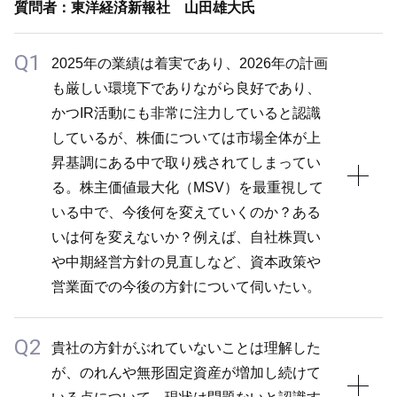
質問者：東洋経済新報社 山田雄大氏
す。営業利益にも影響はありますが、主に売上収益に
さらなる売上成長や効率化に向けて当社グループ内で
対する影響額です。決算説明資料P2にも記載の通
も先進的な取り組みを行っています。ウィー自身が
Q1
2025年の業績は着実であり、2026年の計画
り、第4四半期の円/人民元は2024年の21.3円に対して
+HSDの成長目標をコミットしていることもあり、非
も厳しい環境下でありながら良好であり、
2025年は22.1円で推移しており、為替換算で円ベー
現実的な水準ではなく、実現可能と見込んでいます。
かつIR活動にも非常に注力していると認識
スの売上が増加しました。
しているが、株価については市場全体が上
昇基調にある中で取り残されてしまってい
る。株主価値最大化（MSV）を最重視して
いる中で、今後何を変えていくのか？ある
いは何を変えないか？例えば、自社株買い
や中期経営方針の見直しなど、資本政策や
営業面での今後の方針について伺いたい。
Q2
A1
貴社の方針がぶれていないことは理解した
が、のれんや無形固定資産が増加し続けて
MSVを掲げていながらも株価が上昇しない点につい