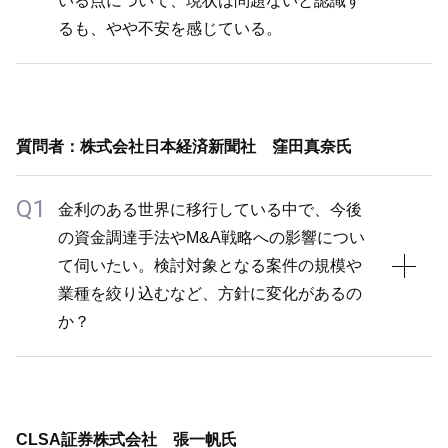
いる点について、現状は問題ないと認識す
ては、当社も取締役会レベルで何度も議論していま
るも、やや不安を感じている。
す。まずはトラックレコードを積み上げていくことが
重要であり、2025年第3四半期からオーガニックとイ
ンオーガニックの業績を分けて開示するなど、投資家
A2
の皆様が比較しやすい情報提供に努めています。大き
以前貴社のインタビューで述べた「コンビニは買収し
な変化よりも、市場の声に耳を傾け、柔軟に対応して
質問者：株式会社日本経済新聞社 窪田真奈氏
ません」という発言について、投資家からの評判が悪
いくことが重要と考えています。
かったこともあり、今回買収基準についてより明確に
Q1
自社株買いについては、従来縮小均衡になってしまう
金利のある世界に移行している中で、今後
ご説明しました。合理的なものであれば買収するよう
ことから、M&Aへの資金活用を優先してきました
の資金調達手法やM&A戦略への影響につい
に捉えかねない前回の回答に対して、今回は当社の買
が、2025年10月発表時のご説明の通り、株主還元の
て伺いたい。検討対象となる案件の規模や
収方針が荒唐無稽なものではないことをお伝えしまし
一環というよりも、「M&Aに資金を使う中で当社の
業種を絞り込むなど、方針に変化があるの
た。今後も投資家の誤解を無用に引き出すことは避
株式をプレミアム抜きで安く買えるなら買ってみたら
か？
け、慎重かつ丁寧な説明に努めます。
どうか？」という投資家の声に一理あると考え、キャ
ッシュも非常に出ている中で1つの選択肢となりまし
A1
た。市場があまり反応しなかったのは残念ですが、
中期経営方針アップデート説明資料P14の左下で記載
1,000円強の株価で自社株買いが実行できたことを評
CLSA証券株式会社 張一帆氏