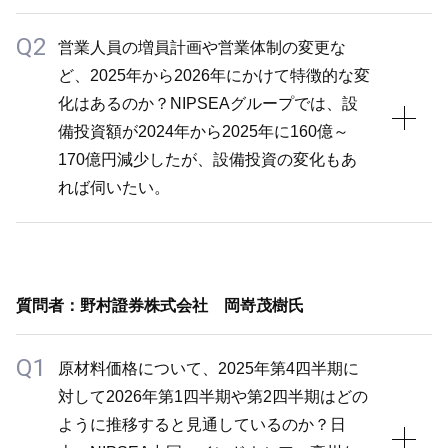
す。
げを実施するなど、本当に付加価値の高い製品を提供
Q2
現時点ではプロモーション費用を大きく増減させる計
A1
営業人員の増員計画や営業体制の変更な
できているのであれば、製品値上げを通じた成長も追
画はなく、市況を見極めながら敏捷性を持って調整し
ど、2025年から2026年にかけて特徴的な変
先日アジアのグループ経営会議を開催し、中国チーム
求していきます。さらに、コスト構造についても常に
ていく方針です。
化はあるのか？NIPSEAグループでは、設
が意気込みをわざわざ伝えに来てくれたことが印象的
見直しを進めており、塗料のような従来型のビジネス
備投資額が2024年から2025年に160億～
だったのですが、毎年意気込みは強く、2026年がこ
においても、AIの活用を通じた生産性の向上などの先
170億円減少したが、設備投資の変化もあ
れまでと特別大きく違うかと問われると、明確な違い
進的な取り組みを進めていきます。こうした取り組み
れば伺いたい。
を挙げるのは難しいです。
が、オペレーティング・レバレッジにも効いて、より
2025年を振り返ると、当社はTUCで約25%の市場シ
利益のある成長につながると考えています。
ェアを持ち、第2位、第3位の競合他社とは3～4倍の
A2
差があると考えています。規模やブランド力の優位性
設備投資については、当社事業はアセットライトであ
は変わっていませんが、細かい部分で競合他社に負け
質問者：野村證券株式会社 岡嵜茂樹氏
り、設備投資を増やさなければ競争優位性が発揮でき
ていないのか、2025年以上に精緻な分析を深く実施
ないわけではありません。不確実性が高い環境では不
Q1
しています。
原材料価格について、2025年第4四半期に
要な設備投資は中止または延期する方針であり、非常
例えば、ウィーも言及していましたが、テクスチャ
対して2026年第1四半期や第2四半期はどの
に厳格な管理を徹底するのは2026年も変わりませ
ー・ペイント分野は現在、純粋なエマルジョン・ペイ
ように推移すると見通しているのか？日
ん。グループ全体では売上収益の3%以内、特に建築
ントと比べても成長しており、現地の競合企業が非常