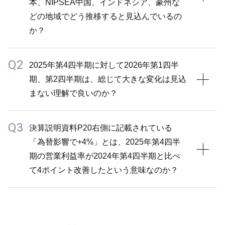
本、NIPSEA中国、インドネシア、豪州な
用では2%以内を目安に厳格な管理を行っています。
に力を入れています。当社としてもこの分野に注力し
どの地域でどう推移すると見込んでいるの
営業人員については詳細には開示していませんが、例
ていますが、十分な成果が得られているかというと、
か？
えば、NIPSEA中国では現在、部門横断的に資産や販
まだ課題があると認識しています。そのため、当社と
路を相互活用することで、人員を増やすことなく生産
して何ができるかを考え、競合他社に勝つための戦
Q2
性を高めています。つまりは、一人当たりの売上を高
A1
2025年第4四半期に対して2026年第1四半
略・戦術をしっかり構築し、それについて話し合った
めるための施策を進めており、従来は管理部門の統合
期、第2四半期は、総じて大きな変化は見込
原材料価格については、各地域で基本的に前期並みで
というのが1つの例となります。
を進めてきましたが、今後は営業部門でも効率性の向
まない理解で良いのか？
推移すると見込んでいます。日本では原材料価格の上
また、当社にとって3～6級都市は競合他社と比べて
上を図っていく方針です。したがって、単純な営業人
昇圧力が一部あるものの、コスト削減を含めた生産性
本格参入が遅れたため、都市別の売上としては全体の
員増は少なくともNIPSEA中国に関しては当てはまら
Q3
の改善で吸収できると考えており、他の地域でも同様
A2
2割程度にとどまっており、アセットライト戦略や
決算説明資料P20右側に記載されている
ないと考えています。
です。大幅な価格上昇があれば収益計画にも影響しま
CCMの導入などを通じて成長余地が大きいと考えて
「為替影響で+4%」とは、2025年第4四半
その前提で問題ありません。
すが、現時点でそこまで懸念していません。地域ごと
います。ただし、当社の販売網の優位性や販売店から
期の営業利益率が2024年第4四半期と比べ
の詳細は控えますが、全体として大きな変動は想定し
現場への直接発送する仕組みなどは、競合他社が容易
て4ポイント改善したという意味なのか？
ていません。
に模倣できるものではないと考えています。こうした
部分をさらに強化するため、日々議論や実践を重ねて
A3
います。
為替影響は基本的に売上収益に対する影響額となりま
さらに、AIの活用もNIPSEA中国が最も進んでおり、