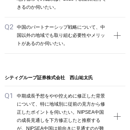
きるのか伺いたい。
Q2
A1
中国のパートナーシップ戦略について、中
国以外の地域でも取り組む必要性やメリッ
設備投資については、当社は必要な時に絞って実施し
トがあるのか伺いたい。
つつ、パートナー企業の生産能力を活用することで、
双方の稼働率を向上できるなどのメリットがある関係
を築いています。一つひとつの規模は小さいものの、
A2
特に3～6級都市においては当社が持っていない領域
中国のパートナーシップ戦略は、当社グループの各パ
をパートナー企業が補完しており、現状うまく機能し
シティグループ証券株式会社 西山祐太氏
ートナー会社が状況に応じて柔軟に検討しています。
ています。現状のように市場が停滞している場合は、
中国では景況が厳しいこともあり、パートナー企業に
Q1
パートナー企業の稼働率が十分に上がらないこともあ
中期成長予想をやや控えめに修正した背景
もインセンティブが働きやすい環境でしたが、他の地
り、少し残念に感じていますが、今後3～6級都市で
について、特に地域別に従前の見方から修
域では必ずしも同じニーズがあるとは限らず、必要性
の成長がしっかりと実現できれば、パートナーシップ
正したポイントを伺いたい。NIPSEA中国
やメリットがあれば是々非々で対応していきます。
の意義がさらに高まると見込んでいます。
の成長見通しを下方修正したと推察する
NIPSEAはこうした知見の共有にも長けており、各
パートナーシップ自体は順調に進んでいますが、その
が、NIPSEA中国は前向きに見通すのが難
社・各地域でさまざまな可能性を検討しています。