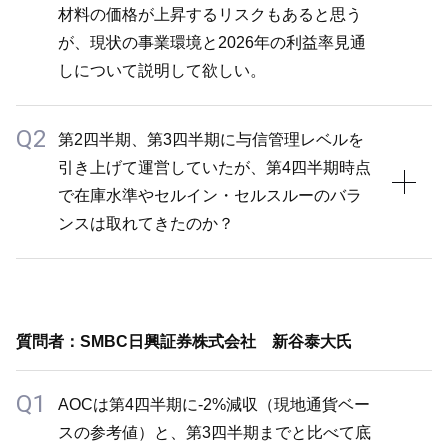
材料の価格が上昇するリスクもあると思う
が、現状の事業環境と2026年の利益率見通
しについて説明して欲しい。
Q2
A1
第2四半期、第3四半期に与信管理レベルを
引き上げて運営していたが、第4四半期時点
第4四半期のTUCは-5%減収となり、完全な回復基調
で在庫水準やセルイン・セルスルーのバラ
には至っていません。第4四半期は需要の閑散期に当
ンスは取れてきたのか？
たることから、売掛金の回収を重視しつつ、マージン
をしっかり確保する健全な運営を進めました。市場在
庫を過剰に積み上げることもなく、売掛金の回収も予
A2
定通り進めることができたと考えています。
TUCにおいて第4四半期は例年売掛金の回収を重視す
マージンについては、原材料価格の低下によるメリッ
質問者：SMBC日興証券株式会社 新谷泰大氏
る時期でもあり、回収は非常に順調に進みました。在
トを享受する中、プレミアム製品の販売は堅調に推移
庫を無理に押し込むこともなく、バランスは取れてい
Q1
した一方、エコノミー製品は厳しい状況でした。市場
AOCは第4四半期に-2%減収（現地通貨ベー
ると考えています。
全体も前期に比べて約-5%程度縮小したと想定してお
スの参考値）と、第3四半期までと比べて底