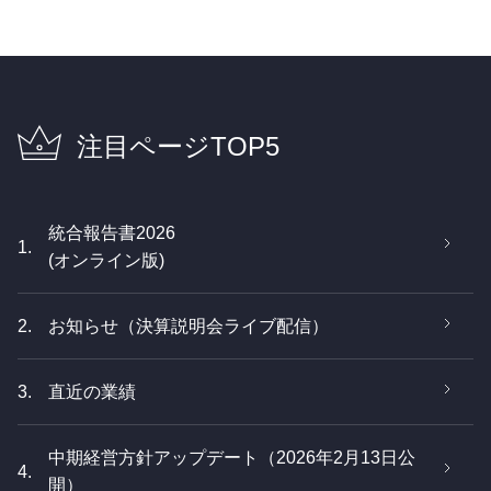
景況感を踏まえると+HSDを前提とするのは難しいと
A1
判断し、+MSDを想定しています。これらを勘案し、
競合他社もいる中、当社としては機微な情報と考えて
連結売上収益の見通しは+MSDと見通しています。
いますので、詳細はお答えできません。全体としては
一方で、利益面では従来+10～12%のEPS成長を見込
インフラ分野がやや回復傾向にあり、全体として底打
んでいたのに対して、引き続き+10%程度の利益成長
注目ページTOP5
ちの兆しが見えてきているものの、急激なＶ字回復は
は目指していきたいと考え、今回は+HSDに修正して
見込んでいません。現状の業績予想もそうした前提で
います。
設定しています。
統合報告書2026
1.
(オンライン版)
2.
お知らせ（決算説明会ライブ配信）
3.
直近の業績
中期経営方針アップデート（2026年2月13日公
4.
開）