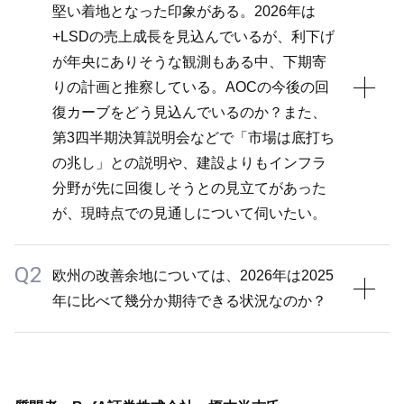
り、当社業績は市場とほぼ同じ結果となりました。
堅い着地となった印象がある。2026年は
こうした中、2026年は中国市場の需要の弱さを前提
+LSDの売上成長を見込んでいるが、利下げ
として大幅な回復は想定せず、TUCで+HSDの売上成
が年央にありそうな観測もある中、下期寄
長を目指します。プレミアム戦略や3～6級都市での
りの計画と推察している。AOCの今後の回
差別化施策を進めていくほか、システム的な対応も他
復カーブをどう見込んでいるのか？また、
社に先駆けて実施していきます。中国チームの意気込
第3四半期決算説明会などで「市場は底打ち
みも強く、売上成長を目指しつつ、最終的には利益を
の兆し」との説明や、建設よりもインフラ
確保することを引き続き重視していきます。
分野が先に回復しそうとの見立てがあった
2026年の原材料価格はほぼ前期並みを想定してお
が、現時点での見通しについて伺いたい。
り、景気悪化に伴い売上が減少するリスクはあるもの
の、原材料価格の低下に伴うメリットもあると想定し
Q2
A1
欧州の改善余地については、2026年は2025
ており、塗料事業の強みであるそうした双方のメリッ
年に比べて幾分か期待できる状況なのか？
AOCは実際に市場に底打ちの兆しはあるものの、Ｖ
ト・デメリットを相殺しながらマージンを確保してい
字回復までは想定しておらず、慎重な見通しを維持し
きます。利益のある成長については、ウィー・シュー
ています。住宅関連も含めてペントアップ需要は着実
A2
キムや中国チームが全力を尽くしており、市況の大幅
に積み上がっていると考えるものの、住宅ローン金利
な好転を前提とせずとも、できる限りの成長を目指す
欧州と米国の景気回復見通しを比較すると、現地チー