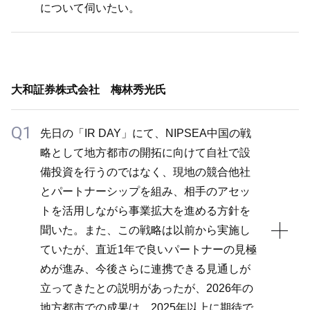
す。基本戦略やM&Aの規模感に大きな変更はありま
創造が可能と考えています。現在の株価を安いと評価
について伺いたい。
成長余地はあると考えています。
せんが、金利上昇それ自体は慎重になる要素であるこ
して買い増してくれているロングの投資家に対して、
AOCについても、金利の動向やFRB議長の交代、イ
とは間違いありません。引き続き、オーガニックで創
長期のみならず、短期的にも結果を出し続けることが
ンフレ、長期金利の推移など不透明な要素が多い状況
A2
出したキャッシュをM&Aなどに活用していく方針に
重要と考えています。
です。AI投資の影響はあまり受けないと考えるもの
AOCの営業利益率は、従来ご説明している通り、貢
変わりはありません。
2025年の第4四半期や通期の業績は市場コンセンサス
の、建築市場における住宅やインフラ分野では金利低
大和証券株式会社 梅林秀光氏
献利益の部分が中心となっています。製品価格や原材
を大きく上回る水準を記録し、2026年の通期予想も
下に伴い上振れ余地はあると想定しています。
料価格、販売数量の変動はあるものの、固定費が非常
十分に達成できるものを公表しています。こうした実
Q1
いずれにしても、経済環境に依存する部分が大きいも
先日の「IR DAY」にて、NIPSEA中国の戦
に低い水準であるため、オペレーティング・レバレッ
績が浸透して経営への信頼が高まれば、株価も上昇す
のの、当社としては現状そうした上振れ要素がなくて
略として地方都市の開拓に向けて自社で設
ジが大きく作用するわけではありません。営業利益率
ると見込んでいます。基本方針は大きく変えていませ
も一定の成長を見込んでいますが、市況が回復した場
備投資を行うのではなく、現地の競合他社
は顧客に提供できる付加価値や原材料価格の動向によ
んが、細部では柔軟に修正を重ねており、当社の迅速
合には当社は最も大きな恩恵を受けることができると
とパートナーシップを組み、相手のアセッ
って決まるため、今後もほぼ横ばいか、若干低下する
な対応力を評価も徐々に得ていると考えています。
考えています。どちらがより成長余地が大きいかにつ
トを活用しながら事業拡大を進める方針を
可能性も視野に入れながら、引き続きマージンを確保
いては、現時点で明確なコメントはできません。
聞いた。また、この戦略は以前から実施し
した成長を目指します。
ていたが、直近1年で良いパートナーの見極
めが進み、今後さらに連携できる見通しが
立ってきたとの説明があったが、2026年の
地方都市での成果は、2025年以上に期待で