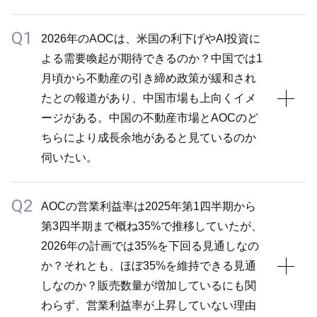
の通り、当社の借入金の平均金利は税前で1.2%、税
価される時期がいずれ来ると見込んでいます。したが
後では1%以内となり、現時点で大きな懸念はありま
って、中期経営方針やEPSの成長目標に加え、会社
Q1
2026年のAOCは、米国の利下げやAI投資に
せん。償還年限を5年弱としながら変動金利の割合を
の安全性が市場に認識されれば、いずれ評価が得られ
よる需要喚起が期待できるのか？中国では1
増やしています。短期的には政策金利の影響を受けや
ると想定しています。
月頃から不動産の引き締め政策が緩和され
すく、政策の影響による長期金利の上昇リスクもあり
また、2025年に開催した「IR DAY」において私自身
たとの報道があり、中国市場も上向くイメ
ますが、現状の水準であれば当社の「アセット・アセ
の反省も含めてお伝えしましたが、ROICに関しては
ージがある。中国の不動産市場とAOCのど
ンブラー」戦略における負債中心の資金調達方針に変
やや否定的な見解を示してきました。実際、2021～
ちらにより成長余地があると見ているのか
更はありません。
2022年の株価水準はPERで50倍程度であり、株式資
伺いたい。
したがって、資金調達のポートフォリオは、引き続き
本コストはその逆数である2%程度であった一方、負
銀行借入が中心となります。現時点で社債は発行して
債コストがほぼゼロであり、加重平均資本コスト
Q2
おらず、必要に応じて検討したとしても、あくまで負
A1
（WACC）は理論的には存在するものの非常に低く
AOCの営業利益率は2025年第1四半期から
債調達の範囲となります。株式発行については、発行
かったことから、EPSに重点を置いていました。し
第3四半期まで概ね35%で推移していたが、
中国の不動産政策の変更や景気刺激策がどの程度塗料
自体の可能性を否定しませんが、現在のような低い株
かし、2024年以降はこの点を修正しています。 基本
2026年の計画では35%を下回る見通しなの
需要に結び付くかについては、これまでもさまざまな
価水準ではなるべく発行しない方針です。
的な戦略は現時点で大きく変更する予定はありません
か？それとも、ほぼ35%を維持できる見通
議論がありましたが、当社の現時点の想定は厳しい状
今後、仮に金利が3%や5%に上昇した場合は、リスク
が、仮に日本の金利が5%まで上昇した場合は見直し
しなのか？販売数量が増加しているにも関
況が続くと見通しています。これらの政策が奏功する
感応度をより高めて慎重に判断していく必要がありま
を検討します。現在の金利水準であればまだまだ価値
わらず、営業利益率が上昇していない理由
場合には、上振れ要因になると想定していますので、