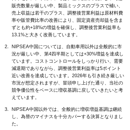
販売数量が厳しい中、製品ミックスのプラスで補い、
売上収益は若干のプラス、調整後営業利益は原材料費
率や販管費比率の改善により、固定資産売却益を含ま
ずとも約+18%の増益を確保し、調整後営業利益率も
13.1%と大きく改善しています。
NIPSEA中国については、自動車用以外は全般的に市
況が厳しい中、第4四半期としては+30%増益を達成し
ています。コストコントロールをしっかり行い、需要
減退期でありながら、調整後営業利益率は5ポイント
近い改善を達成しています。2026年も引き続き厳しい
市況が想定されますが、冒頭申し上げた通り、当社の
競争優位性をベースに増収基調に戻していきたいと考
えています。
NIPSEA中国以外では、全般的に増収増益基調は継続
し、為替のマイナスを十分カバーする決算となりまし
た。