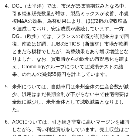
DGL（太平洋）では、市況がほぼ前期並みとなる中、
引き続き販売数量が増加、製品ミックスが改善、小規
模M&Aの効果、為替効果により、ほぼ2桁の増収増益
を達成しており、安定成長が継続しています。一方、
DGL（欧州）では、フランスの市況が前期並みまで回
復、南欧は好調、JUBのETICS（断熱材）市場が軟調
とまだら模様でしたが、為替効果もあり増収増益とな
りました。なお、買収時からの欧州の市況悪化を踏ま
え、Cromologyグループについては減損テストの結
果、のれんの減損55億円を計上しています。
米州については、自動車用は米州全体の生産台数が減
少、汎用はまだ長期金利が下がらない中で住宅需要は
全般に減少し、米州全体として減収減益となりまし
た。
AOCについては、引き続き非常に高いマージンを維持
しながら、高い利益貢献をしています。売上収益はご