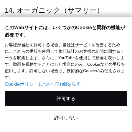
14. オーガニック（サマリー）
このWebサイトには、いくつかのCookieと同様の機能が
必要です。
お客様が当社を許可する場合、当社はサービスを改善するため
に、これらの手段を使用して集計統計のお客様の訪問に関するデ
ータを収集します。さらに、YouTubeを使用して動画を表示しま
す。動画を視聴することにした場合にのみ、Cookieなどの手段を
使用します。許可しない場合は、技術的なCookieのみ使用されま
す。
Cookieポリシーについて詳細を見る
許可する
続いて、オーガニックのサマリーとなります。
従来申し上げている通り、塗料、特に建築用塗料は非常に
許可しない
根強い需要があり、人口の増加や都市化の進展、経済水準
の発展に伴い着実に成長しています。一方、景気動向全般