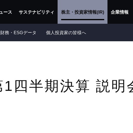
ュース
サステナビリティ
株主・投資家情報(IR)
企業情報
財務・ESGデータ
個人投資家の皆様へ
 第1四半期決算 説